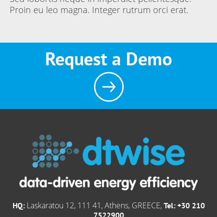
Proin eu leo magna. Integer rutrum orci erat.
Request a Demo
Laskaratou 12, 111 41, Athens, GREECE,
HQ:
Tel: +30 210
7522900